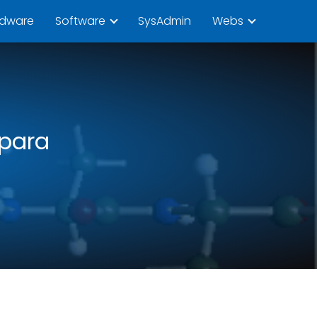
rdware
Software
SysAdmin
Webs
 para