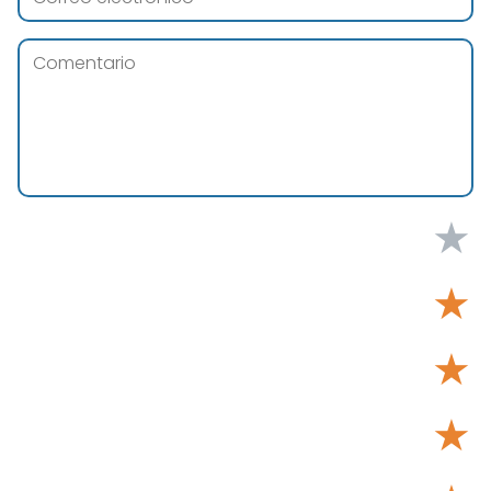
★
★
★
★