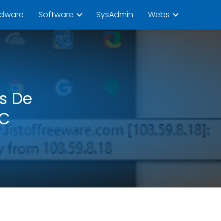
rdware
Software
SysAdmin
Webs
as De
PC