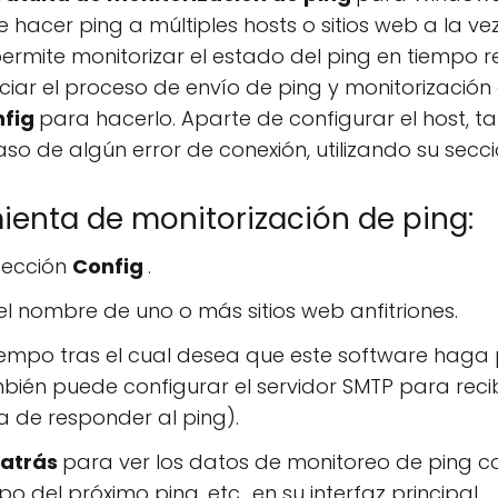
 hacer ping a múltiples hosts o sitios web a la v
permite monitorizar el estado del ping en tiempo r
iciar el proceso de envío de ping y monitorización
nfig
para hacerlo. Aparte de configurar el host, 
aso de algún error de conexión, utilizando su secc
ienta de monitorización de ping:
 sección
Config
.
 el nombre de uno o más sitios web anfitriones.
iempo tras el cual desea que este software haga pi
ién puede configurar el servidor SMTP para recib
a de responder al ping).
atrás
para ver los datos de monitoreo de ping c
o del próximo ping, etc., en su interfaz principal.