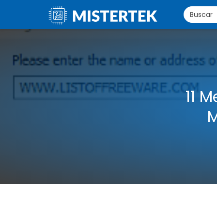
11 M
M