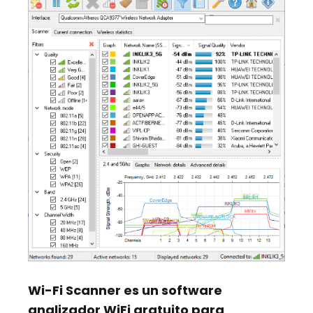
Wi-Fi Scanner
es un
software
analizador WiFi gratuito
para