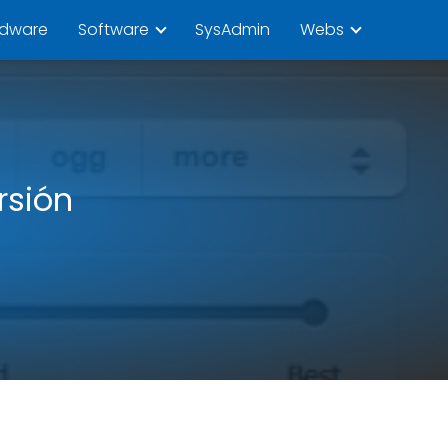
rdware
Software
SysAdmin
Webs
rsión