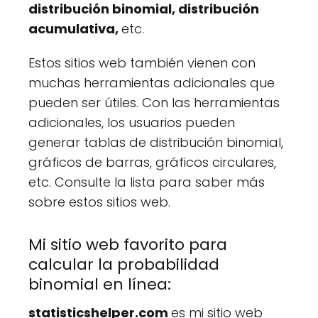
distribución binomial, distribución
acumulativa,
etc.
Estos sitios web también vienen con
muchas herramientas adicionales que
pueden ser útiles. Con las herramientas
adicionales, los usuarios pueden
generar tablas de distribución binomial,
gráficos de barras, gráficos circulares,
etc. Consulte la lista para saber más
sobre estos sitios web.
Mi sitio web favorito para
calcular la probabilidad
binomial en línea:
statisticshelper.com
es mi sitio web