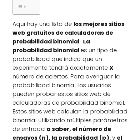
Aquí hay una lista de
los mejores sitios
web gratuitos de calculadoras de
probabilidad binomial
.
La
probabilidad binomial
es un tipo de
probabilidad que indica que un
experimento tendrá exactamente
X
número de aciertos. Para averiguar la
probabilidad binomial, los usuarios
pueden probar estos sitios web de
calculadoras de probabilidad binomial.
Estos sitios web calculan la probabilidad
binomial utilizando múltiples parámetros
de entrada
a saber, el número de
ensayos (n), la probabilidad (p),
y
el