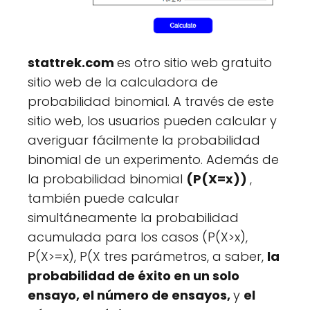
stattrek.com
es otro sitio web gratuito
sitio web de la calculadora de
probabilidad binomial. A través de este
sitio web, los usuarios pueden calcular y
averiguar fácilmente la probabilidad
binomial de un experimento. Además de
la probabilidad binomial
(P(X=x))
,
también puede calcular
simultáneamente la probabilidad
acumulada para los casos (P(X>x),
P(X>=x), P(X
tres parámetros, a saber,
la
probabilidad de éxito en un solo
ensayo, el número de ensayos,
y
el