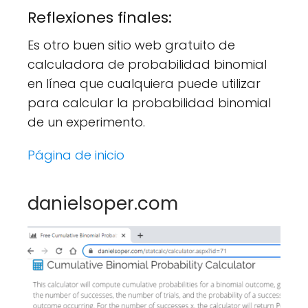
Reflexiones finales:
Es otro buen sitio web gratuito de
calculadora de probabilidad binomial
en línea que cualquiera puede utilizar
para calcular la probabilidad binomial
de un experimento.
Página de inicio
danielsoper.com