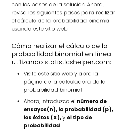
con los pasos de la solución. Ahora,
revisa los siguientes pasos para realizar
el cálculo de la probabilidad binomial
usando este sitio web.
Cómo realizar el cálculo de la
probabilidad binomial en línea
utilizando statisticshelper.com:
Visite este sitio web y abra la
página de la calculadora de la
probabilidad binomial.
Ahora, introduzca el
número de
ensayos(n), la probabilidad (p),
los éxitos (X),
y
el tipo de
probabilidad
.