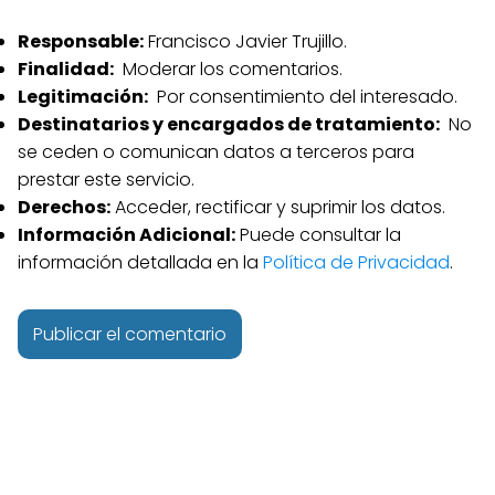
Responsable:
Francisco Javier Trujillo.
Finalidad:
Moderar los comentarios.
Legitimación:
Por consentimiento del interesado.
Destinatarios y encargados de tratamiento:
No
se ceden o comunican datos a terceros para
prestar este servicio.
Derechos:
Acceder, rectificar y suprimir los datos.
Información Adicional:
Puede consultar la
información detallada en la
Política de Privacidad
.