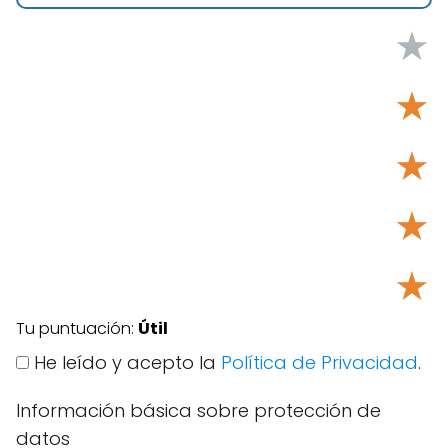
★
★
★
★
★
Tu puntuación:
Útil
He leído y acepto la
Política de Privacidad
.
Información básica sobre protección de
datos