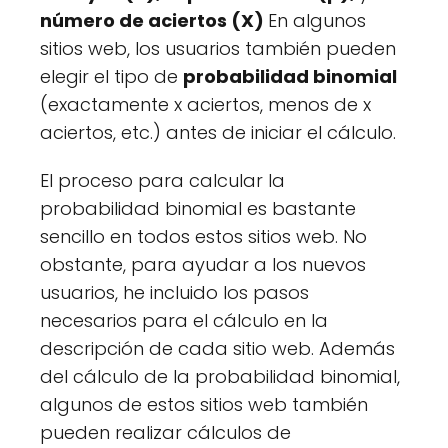
número de aciertos (X)
En algunos
sitios web, los usuarios también pueden
elegir el tipo de
probabilidad binomial
(exactamente x aciertos, menos de x
aciertos, etc.) antes de iniciar el cálculo.
El proceso para calcular la
probabilidad binomial es bastante
sencillo en todos estos sitios web. No
obstante, para ayudar a los nuevos
usuarios, he incluido los pasos
necesarios para el cálculo en la
descripción de cada sitio web. Además
del cálculo de la probabilidad binomial,
algunos de estos sitios web también
pueden realizar cálculos de