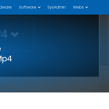
rdware
Software
SysAdmin
Webs
e
Mp4