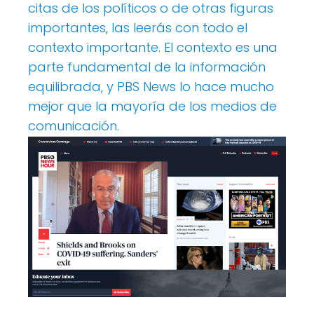
citas de los políticos o de otras figuras
importantes, las leerás con todo el
contexto importante. El contexto es una
parte fundamental de la información
equilibrada, y PBS News lo hace mucho
mejor que la mayoría de los medios de
comunicación.