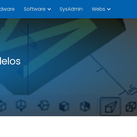
rdware
Software
SysAdmin
Webs
delos