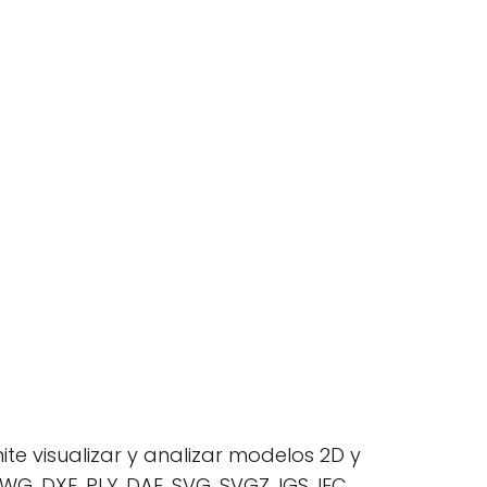
te visualizar y analizar modelos 2D y
 DXF, PLY, DAE, SVG, SVGZ, IGS, IFC,