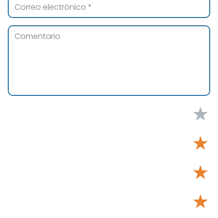
★
★
★
★