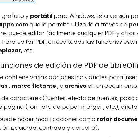
 gratuito y
portátil
para Windows. Esta versión por
eApps.com
que le permite utilizarlo a través de
pe
ware, puede editar fácilmente cualquier PDF y otr
c. Para editar PDF, ofrece todas las funciones es
mplazar,
etc.
nciones de edición de PDF de LibreOff
ue contiene varias opciones individuales para ins
las
,
marco flotante
, y
archivo
en un documento 
 de caracteres (fuentes, efecto de fuentes, posició
 página (formato de papel, margen, etc.), viñeta
, puede hacer modificaciones como
rotar docum
ción izquierda, centrada y derecha).