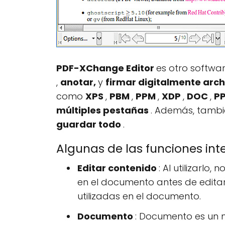
PDF-XChange
Editor
es otro softwa
,
anotar,
y
firmar digitalmente arc
como
XPS
,
PBM
,
PPM
,
XDP
,
DOC
,
P
múltiples pestañas
. Además, tambi
guardar todo
.
Algunas de las funciones in
Editar contenido
: Al utilizarlo
en el documento antes de editar
utilizadas en el documento.
Documento
: Documento es un 