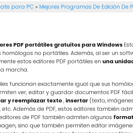
atis para PC
»
Mejores Programas De Edición De P
ores PDF portátiles gratuitos para Windows
Est
homólogos no portátiles. Además, al ser un softw
ilmente estos editores PDF portátiles en
una unida
 la marcha.
iles funcionan exactamente igual que sus homólog
ermiten ver, editar y guardar documentos PDF fácil
ar y reemplazar texto
,
insertar
(texto, imágenes,
to), etc. Además de PDF, estos editores también 
s editores de PDF también admiten algunos
forma
imagen, sino que también permiten editar imágene