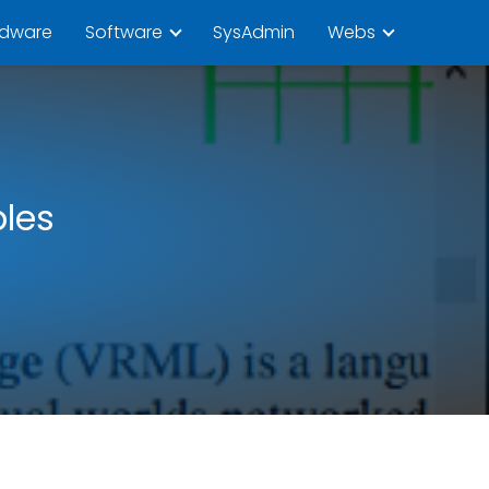
rdware
Software
SysAdmin
Webs
bles