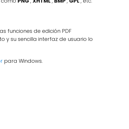
es como
PNG
,
XHTML
,
BMP
,
GPL
, etc.
las funciones de edición PDF
y su sencilla interfaz de usuario lo
or
para Windows.