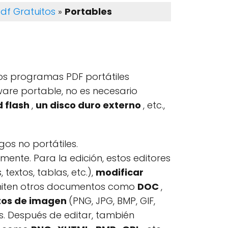
df Gratuitos
»
Portables
os programas PDF portátiles
are portable, no es necesario
d flash
,
un disco duro externo
, etc.,
os no portátiles.
mente. Para la edición, estos editores
 textos, tablas, etc.),
modificar
admiten otros documentos como
DOC
,
tos de imagen
(PNG, JPG, BMP, GIF,
s. Después de editar, también