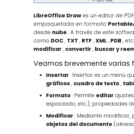
LibreOffice Draw
es un editor de PDF
empaquetada en formato
Portabl
desde
nube
. A través de este soft
como
DOC
,
TXT
,
RTF
,
XML
,
PDB
, et
modificar
,
convertir
,
buscar y ree
Veamos brevemente varias fu
Insertar
: Insertar es un menú q
gráficos
,
cuadro de texto
,
tab
Formato
: Permite
editar
ajustes
espaciado, etc.), propiedades de
Modificar
: Mediante modificar
objetos
del documento
(alinea