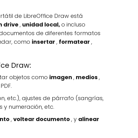
tátil de LibreOffice Draw está
n drive
,
unidad local,
o incluso
os documentos de diferentes formatos
tándar, como
insertar
,
formatear
,
ice Draw:
ertar objetos como
imagen
,
medios
,
PDF.
n, etc.), ajustes de párrafo (sangrías,
s y numeración, etc.
ento
,
voltear documento
, y
alinear