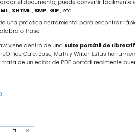
uardar el documento, puede convertir fácilmente
TML
,
XHTML
,
BMP
,
GIF
, etc.
a de una práctica herramienta para encontrar rá
alabra o frase.
draw viene dentro de una
suite portátil de LibreOf
eOffice Calc, Base, Math y Writer. Estas herramien
e trata de un editor de PDF portátil realmente buen
a