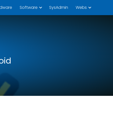
rdware
Software
SysAdmin
Webs
oid