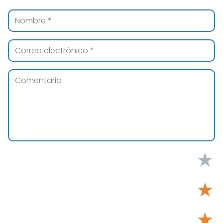
★
★
★