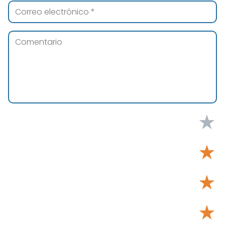
★
★
★
★