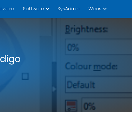
rdware
Software
SysAdmin
Webs
ódigo