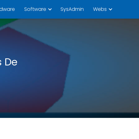
rdware
Software
SysAdmin
Webs
s De