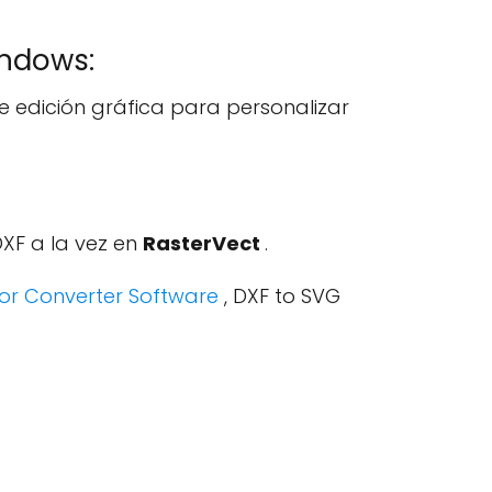
indows:
e edición gráfica para personalizar
XF a la vez en
RasterVect
.
tor Converter Software
, DXF to SVG