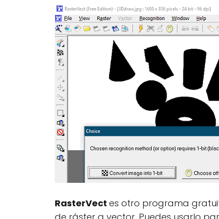
RasterVect
es otro programa gratui
de ráster a vector. Puedes usarlo p