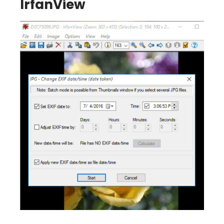
IrfanView