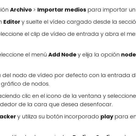
ción
Archivo
>
Importar medios
para importar un
ón
Editor
y suelte el vídeo cargado desde la secci
eleccione el clip de vídeo de entrada y abra el m
eleccione el menú
Add Node
y elija la opción
node
a del nodo de vídeo por defecto con la entrada de
 gráfico de nodos.
aciendo clic en el icono de la ventana y seleccion
rededor de la cara que desea desenfocar.
racker
y utiliza su botón incorporado
play
para em