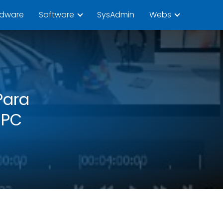
rdware
Software
SysAdmin
Webs
Para
 PC