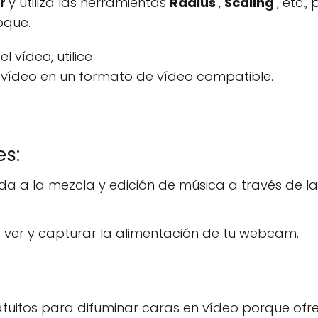
ur
y utiliza las herramientas
Radius
,
Scaling
, etc.,
oque.
 vídeo, utilice
 vídeo en un formato de vídeo compatible.
es:
ada a la mezcla y edición de música a través de l
 ver y capturar la alimentación de tu webcam.
tuitos para difuminar caras en vídeo porque of