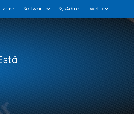
rdware
Software
SysAdmin
Webs
Está