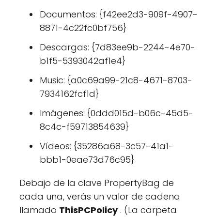
Documentos: {f42ee2d3-909f-4907-
8871-4c22fc0bf756}
Descargas: {7d83ee9b-2244-4e70-
b1f5-5393042af1e4}
Music: {a0c69a99-21c8-4671-8703-
7934162fcf1d}
Imágenes: {0ddd015d-b06c-45d5-
8c4c-f59713854639}
Vídeos: {35286a68-3c57-41a1-
bbb1-0eae73d76c95}
Debajo de la clave PropertyBag de
cada una, verás un valor de cadena
llamado
ThisPCPolicy
. (La carpeta