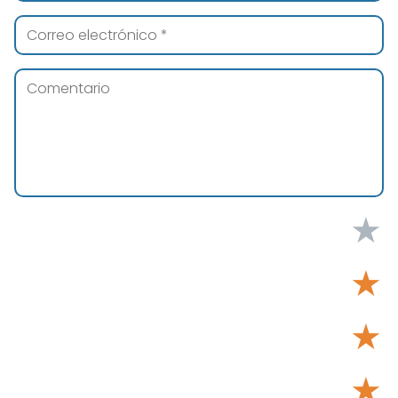
★
★
★
★