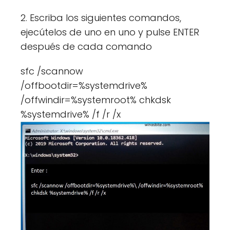
2. Escriba los siguientes comandos,
ejecútelos de uno en uno y pulse ENTER
después de cada comando
sfc /scannow
/offbootdir=%systemdrive%
/offwindir=%systemroot% chkdsk
%systemdrive% /f /r /x