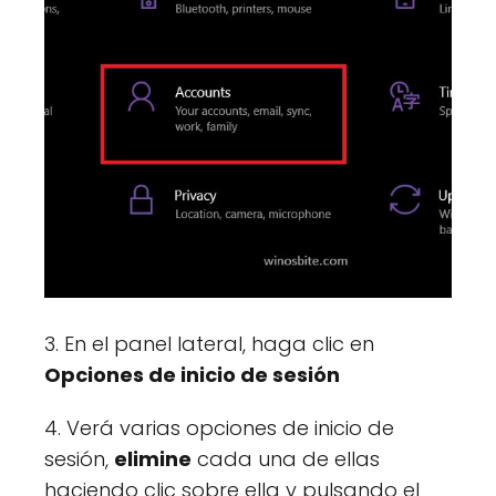
3. En el panel lateral, haga clic en
Opciones de inicio de sesión
4. Verá varias opciones de inicio de
sesión,
elimine
cada una de ellas
haciendo clic sobre ella y pulsando el