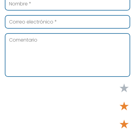
★
★
★