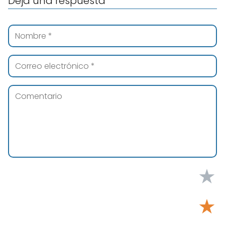
Deja una respuesta
★
★