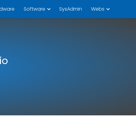
rdware
Software
SysAdmin
Webs
io