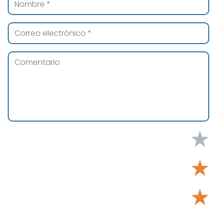
★
★
★