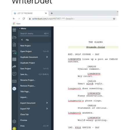
WriterDuet